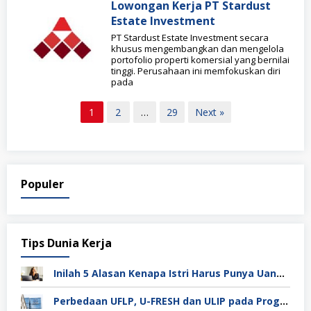
Lowongan Kerja PT Stardust
Estate Investment
PT Stardust Estate Investment secara
khusus mengembangkan dan mengelola
portofolio properti komersial yang bernilai
tinggi. Perusahaan ini memfokuskan diri
pada
Paginasi
1
2
…
29
Next »
pos
Populer
Tips Dunia Kerja
Inilah 5 Alasan Kenapa Istri Harus Punya Uang Sendiri Setelah Menikah
Perbedaan UFLP, U-FRESH dan ULIP pada Program Unilever