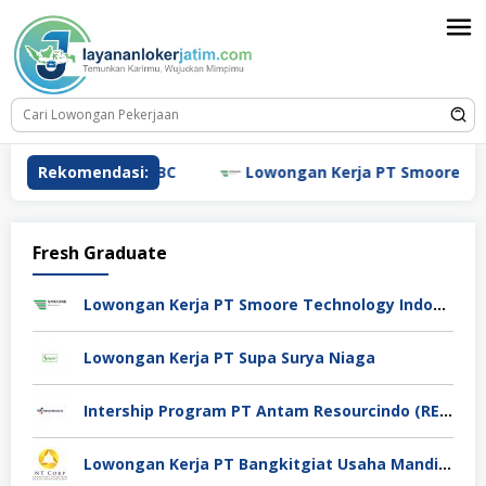
Loncat
ke
konten
wongan Kerja HSBC
Rekomendasi:
Lowongan Kerja PT Smoore Techno
Fresh Graduate
Lowongan Kerja PT Smoore Technology Indonesia
Lowongan Kerja PT Supa Surya Niaga
Intership Program PT Antam Resourcindo (RESOURCES ID)
Lowongan Kerja PT Bangkitgiat Usaha Mandiri (NT Corp)