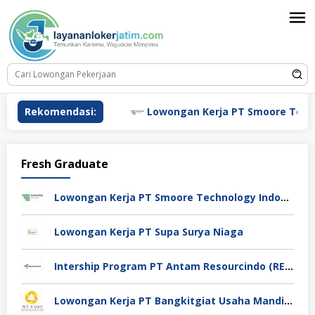
Loncat
ke
konten
ngan Kerja HSBC
Rekomendasi:
Lowongan Kerja PT Smoore Technolo
Fresh Graduate
Lowongan Kerja PT Smoore Technology Indonesia
Lowongan Kerja PT Supa Surya Niaga
Intership Program PT Antam Resourcindo (RESOURCES ID)
Lowongan Kerja PT Bangkitgiat Usaha Mandiri (NT Corp)