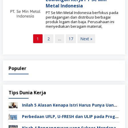
Metal Indonesia
PT Se Min Metal Indonesia berfokus pada
perdagangan dan distribusi berbagai
produk logam dan baja. Perusahaan ini
menyediakan beragam material,
Paginasi
1
2
…
17
Next »
pos
Populer
Tips Dunia Kerja
Inilah 5 Alasan Kenapa Istri Harus Punya Uang Sendiri Setelah Menikah
Perbedaan UFLP, U-FRESH dan ULIP pada Program Unilever
Kisah 4 Pengangguran yang Sukses Mendapat Kerja