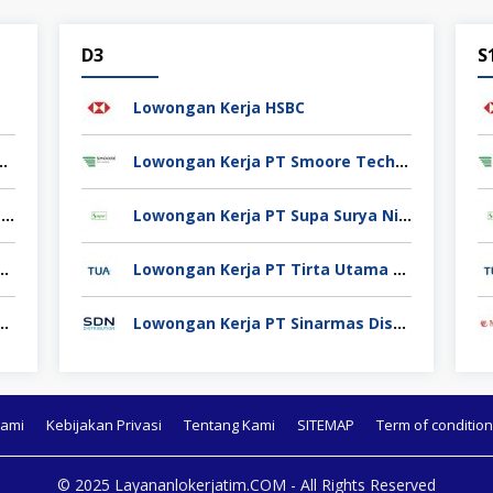
D3
S
Lowongan Kerja HSBC
kitgiat Usaha Mandiri (NT Corp)
Lowongan Kerja PT Smoore Technology Indonesia
Lowongan Kerja PT Kemas Surya Teknovasi (FlexyPack)
Lowongan Kerja PT Supa Surya Niaga
PT VinFast Automobile Indonesia
Lowongan Kerja PT Tirta Utama Abadi
erja PT Mikatasa Agung
Lowongan Kerja PT Sinarmas Distribusi Nusantara
Kami
Kebijakan Privasi
Tentang Kami
SITEMAP
Term of condition
© 2025 Layananlokerjatim.COM - All Rights Reserved