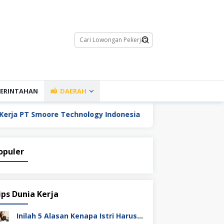
ERINTAHAN
DAERAH
 PT Smoore Technology Indonesia
Lowongan Kerja PT
opuler
ips Dunia Kerja
Inilah 5 Alasan Kenapa Istri Harus Punya Uang Sendiri Setelah Menikah