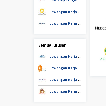
Intership Program PT Antam Resourcindo (RESOURCES ID)
Lowongan Kerja PT Bangkitgiat Usaha Mandiri (NT Corp)
Lowongan Kerja PT CSM Corporatama
Semua Jurusan
Lowongan Kerja PT Moya Indonesia
Lowongan Kerja PT Star Energy Geothermal Indonesia
Lowongan Kerja Meratus Group
Lowongan Kerja PT HM Sampoerna Tbk