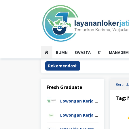
Loncat
ke
konten
HOME
BUMN
SWASTA
S1
MANAGEME
Rekomendasi:
Berand
Fresh Graduate
Tag:
Lowongan Kerja PT Smoore Technology Indonesia
Lowongan Kerja PT Supa Surya Niaga