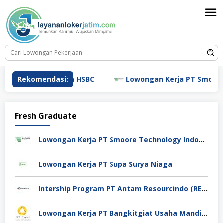
Loncat
ke
konten
Lowongan Kerja HSBC
Rekomendasi:
Lowongan Kerja PT Smoore Te
Fresh Graduate
Lowongan Kerja PT Smoore Technology Indonesia
Lowongan Kerja PT Supa Surya Niaga
Intership Program PT Antam Resourcindo (RESOURCES ID)
Lowongan Kerja PT Bangkitgiat Usaha Mandiri (NT Corp)