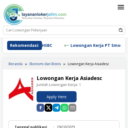
Loncat
ke
konten
owongan Kerja HSBC
Rekomendasi:
Lowongan Kerja PT Smoore Tech
Beranda
Ekonomi dan Bisnis
Lowongan Kerja Asiadesc
Lowongan Kerja Asiadesc
Jumlah Lowongan Kerja:
1
Apply Here
Tanggal publikasi
:
29/10/2025