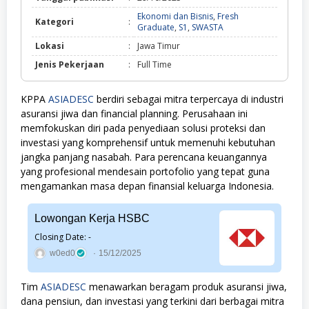
Ekonomi dan Bisnis
,
Fresh
Kategori
:
Ekonomi
Graduate
,
S1
,
SWASTA
dan
Lokasi
:
Jawa Timur
Bisnis,
Fresh
Jenis Pekerjaan
:
Full Time
Graduate,
S1,
SWASTA
KPPA
ASIADESC
berdiri sebagai mitra terpercaya di industri
asuransi jiwa dan financial planning. Perusahaan ini
memfokuskan diri pada penyediaan solusi proteksi dan
investasi yang komprehensif untuk memenuhi kebutuhan
jangka panjang nasabah. Para perencana keuangannya
yang profesional mendesain portofolio yang tepat guna
mengamankan masa depan finansial keluarga Indonesia.
Lowongan Kerja HSBC
Closing Date: -
w0ed0
15/12/2025
Tim
ASIADESC
menawarkan beragam produk asuransi jiwa,
dana pensiun, dan investasi yang terkini dari berbagai mitra