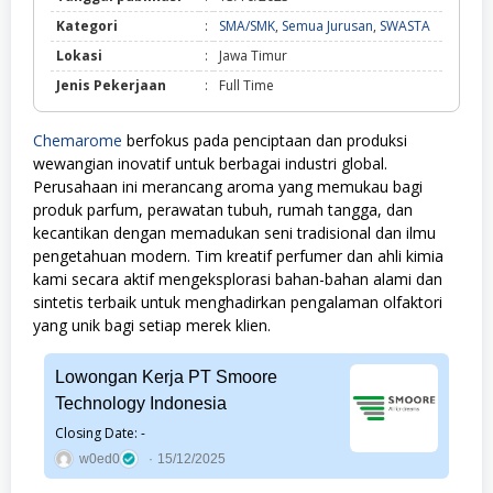
SMA/SMK,
Kategori
:
SMA/SMK
,
Semua Jurusan
,
SWASTA
Semua
Lokasi
:
Jawa Timur
Jurusan,
SWASTA
Jenis Pekerjaan
:
Full Time
Chemarome
berfokus pada penciptaan dan produksi
wewangian inovatif untuk berbagai industri global.
Perusahaan ini merancang aroma yang memukau bagi
produk parfum, perawatan tubuh, rumah tangga, dan
kecantikan dengan memadukan seni tradisional dan ilmu
pengetahuan modern. Tim kreatif perfumer dan ahli kimia
kami secara aktif mengeksplorasi bahan-bahan alami dan
sintetis terbaik untuk menghadirkan pengalaman olfaktori
yang unik bagi setiap merek klien.
Lowongan Kerja PT Smoore
Technology Indonesia
Closing Date: -
w0ed0
15/12/2025