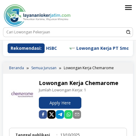
Loncat
ke
konten
Lowongan Kerja HSBC
Rekomendasi:
Lowongan Kerja PT Smoore Tec
Beranda
Semua Jurusan
Lowongan Kerja Chemarome
Lowongan Kerja Chemarome
Jumlah Lowongan Kerja:
1
Apply Here
Tanggal publikasi
:
13/10/2025