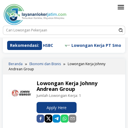
Loncat
ke
konten
Lowongan Kerja HSBC
Rekomendasi:
Lowongan Kerja PT Smoore Tec
Beranda
Ekonomi dan Bisnis
Lowongan Kerja Johnny
Andrean Group
Lowongan Kerja Johnny
Andrean Group
Jumlah Lowongan Kerja:
1
Apply Here