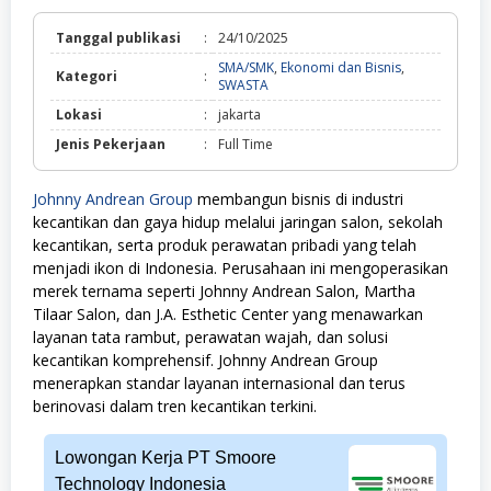
Tanggal publikasi
:
24/10/2025
SMA/SMK
,
Ekonomi dan Bisnis
,
Kategori
:
SMA/SMK,
SWASTA
Ekonomi
Lokasi
:
jakarta
dan
Bisnis,
Jenis Pekerjaan
:
Full Time
SWASTA
Johnny Andrean Group
membangun bisnis di industri
kecantikan dan gaya hidup melalui jaringan salon, sekolah
kecantikan, serta produk perawatan pribadi yang telah
menjadi ikon di Indonesia. Perusahaan ini mengoperasikan
merek ternama seperti Johnny Andrean Salon, Martha
Tilaar Salon, dan J.A. Esthetic Center yang menawarkan
layanan tata rambut, perawatan wajah, dan solusi
kecantikan komprehensif. Johnny Andrean Group
menerapkan standar layanan internasional dan terus
berinovasi dalam tren kecantikan terkini.
Lowongan Kerja PT Smoore
Technology Indonesia