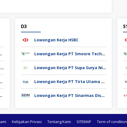
D3
S
Lowongan Kerja HSBC
kitgiat Usaha Mandiri (NT Corp)
Lowongan Kerja PT Smoore Technology Indonesia
Lowongan Kerja PT Kemas Surya Teknovasi (FlexyPack)
Lowongan Kerja PT Supa Surya Niaga
PT VinFast Automobile Indonesia
Lowongan Kerja PT Tirta Utama Abadi
erja PT Mikatasa Agung
Lowongan Kerja PT Sinarmas Distribusi Nusantara
Kami
Kebijakan Privasi
Tentang Kami
SITEMAP
Term of condition