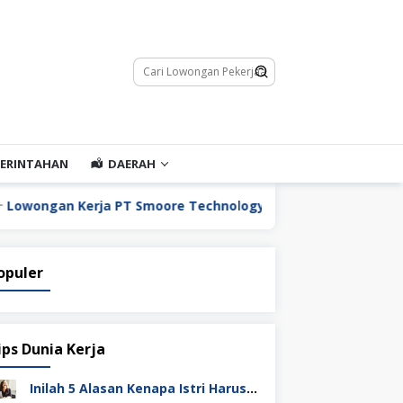
ERINTAHAN
DAERAH
Kerja PT Smoore Technology Indonesia
Lowongan Ke
opuler
ips Dunia Kerja
Inilah 5 Alasan Kenapa Istri Harus Punya Uang Sendiri Setelah Menikah