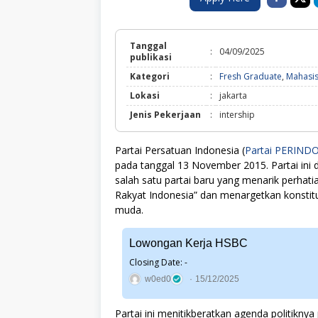
Tanggal
:
04/09/2025
publikasi
Kategori
:
Fresh Graduate
,
Mahasi
Lokasi
:
jakarta
Jenis Pekerjaan
:
intership
Partai Persatuan Indonesia (
Partai PERIND
pada tanggal 13 November 2015. Partai ini 
salah satu partai baru yang menarik perha
Rakyat Indonesia” dan menargetkan konstitu
muda.
Lowongan Kerja HSBC
Closing Date: -
w0ed0
15/12/2025
Partai ini menitikberatkan agenda politi