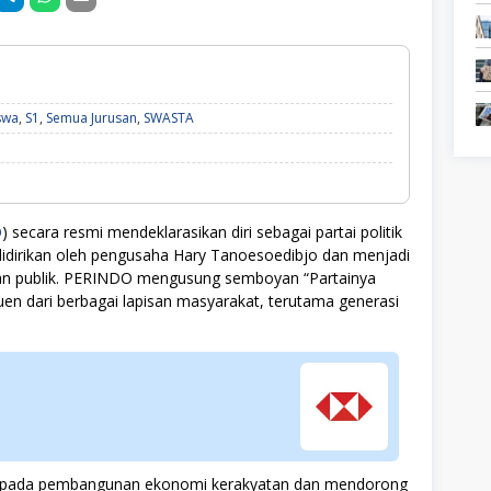
Fresh
swa
,
S1
,
Semua Jurusan
,
SWASTA
Graduate,
Mahasiswa,
S1,
Semua
Jurusan,
SWASTA
O
) secara resmi mendeklarasikan diri sebagai partai politik
didirikan oleh pengusaha Hary Tanoesoedibjo dan menjadi
tian publik. PERINDO mengusung semboyan “Partainya
en dari berbagai lapisan masyarakat, terutama generasi
knya pada pembangunan ekonomi kerakyatan dan mendorong