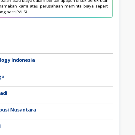
balan atau biaya dalam bentuk apapun untuk perekrutan
asnamakan kami atau perusahaan meminta biaya seperti
ang pasti PALSU.
ogy Indonesia
aga
adi
busi Nusantara
l