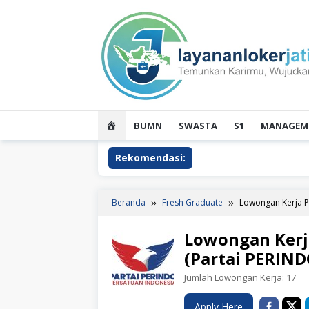
Loncat
ke
konten
HOME
BUMN
SWASTA
S1
MANAGEME
Rekomendasi:
Beranda
Fresh Graduate
Lowongan Kerja Pa
Lowongan Kerja
(Partai PERIND
Jumlah Lowongan Kerja:
17
Apply Here