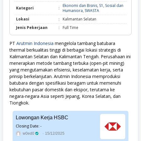
Ekonomi dan Bisnis
,
S1
,
Sosial dan
Kategori
:
Ekonomi
Humaniora
,
SWASTA
dan
Lokasi
:
Kalimantan Selatan
Bisnis,
S1,
Jenis Pekerjaan
:
Full Time
Sosial
dan
Humaniora,
PT
Arutmin Indonesia
mengelola tambang batubara
SWASTA
thermal berkualitas tinggi di berbagai lokasi strategis di
Kalimantan Selatan dan Kalimantan Tengah. Perusahaan ini
menerapkan metode tambang terbuka (open-pit mining)
yang mengutamakan efisiensi, keselamatan kerja, serta
prinsip berkelanjutan. Arutmin Indonesia memproduksi
batubara dengan spesifikasi beragam untuk memenuhi
kebutuhan pasar domestik dan ekspor, terutama ke
negara-negara Asia seperti Jepang, Korea Selatan, dan
Tiongkok.
Lowongan Kerja HSBC
Closing Date: -
w0ed0
15/12/2025