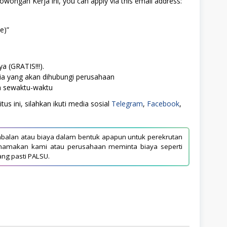
Lowongan Kerja ini, you can apply via this email address:
e)”
a (GRATIS!!!).
ia yang akan dihubungi perusahaan
ah sewaktu-waktu
us ini, silahkan ikuti media sosial
Telegram
,
Facebook
,
balan atau biaya dalam bentuk apapun untuk perekrutan
asnamakan kami atau perusahaan meminta biaya seperti
ang pasti PALSU.