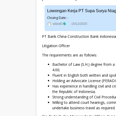
Lowongan Kerja PT Supa Surya Nia
Closing Date: -
w0ed0
15/12/2025
PT Bank China Construction Bank Indonesia T
Litigation Officer
The requirements are as follows:
Bachelor of Law (S.H.) degree from a 
4.00;
Fluent in English both written and spo
Holding an Advocate License (PERADI) 
Has experience in handling civil and cr
the Republic of Indonesia;
Strong understanding of Civil Procedu
Willing to attend court hearings, comm
undertake business travel as required.