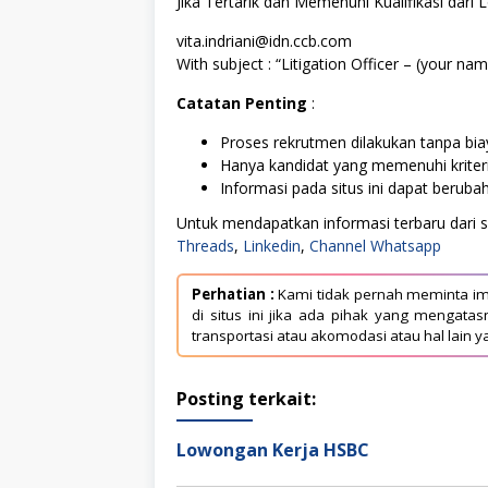
Jika Tertarik dan Memenuhi Kualifikasi dari 
vita.indriani@idn.ccb.com
With subject : “Litigation Officer – (your nam
Catatan Penting
:
Proses rekrutmen dilakukan tanpa biay
Hanya kandidat yang memenuhi kriter
Informasi pada situs ini dapat berub
Untuk mendapatkan informasi terbaru dari sit
Threads
,
Linkedin
,
Channel Whatsapp
Perhatian :
Kami tidak pernah meminta im
di situs ini jika ada pihak yang mengat
transportasi atau akomodasi atau hal lain y
Posting terkait:
Lowongan Kerja HSBC