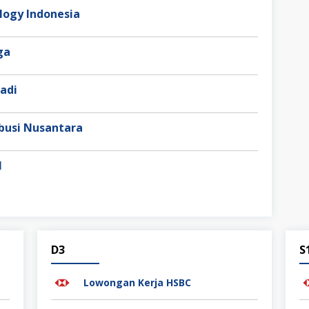
ogy Indonesia
aga
adi
busi Nusantara
l
D3
S
Lowongan Kerja HSBC