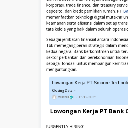
korporasi, trade finance, dan treasury serv
deposito, dan kredit pemilikan rumah. PT
Ba
memanfaatkan teknologi digital mutakhir 
keamanan serta efisiensi dalam setiap tran
tata kelola yang baik dalam seluruh operasi
Sebagai jembatan finansial antara Indonesi
Tbk memegang peran strategis dalam menduk
kedua negara. Bank berkomitmen untuk ter
sektor perbankan dan perekonomian Indone
sebagai fondasi untuk membangun kemitraan
menguntungkan.
Lowongan Kerja PT Smoore Technolo
Closing Date: -
w0ed0
15/12/2025
Lowongan Kerja PT Bank C
[URGENTLY HIRING]