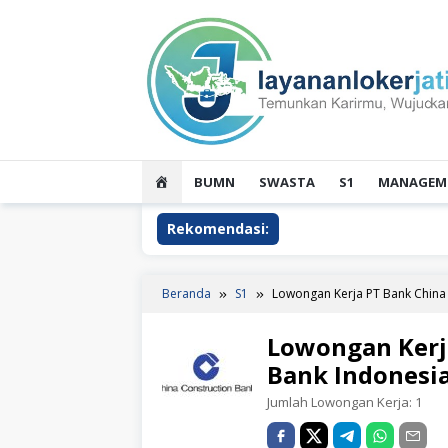
Loncat
ke
konten
HOME
BUMN
SWASTA
S1
MANAGEME
Rekomendasi:
Beranda
S1
Lowongan Kerja PT Bank China 
Lowongan Kerj
Bank Indonesi
Jumlah Lowongan Kerja:
1