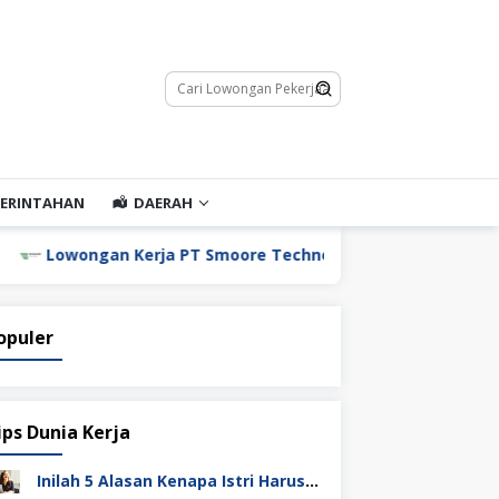
ERINTAHAN
DAERAH
ongan Kerja PT Smoore Technology Indonesia
Lowong
opuler
ips Dunia Kerja
Inilah 5 Alasan Kenapa Istri Harus Punya Uang Sendiri Setelah Menikah