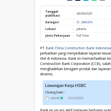
Tanggal
:
06/09/2025
publikasi
S1,
Kategori
:
S1
,
SWASTA
SWASTA
Lokasi
:
jakarta
Jenis Pekerjaan
:
Full Time
PT
Bank China Construction Bank Indonesia
perbankan yang menyediakan layanan keuan
ritel di Indonesia. Bank ini memanfaatkan ke
Construction Bank Corporation (CCB), salah
menghadirkan beragam produk dan layanan 
dinamis.
Lowongan Kerja HSBC
Closing Date: -
w0ed0
15/12/2025
Bank ini secara aktif melayani berbagai seg