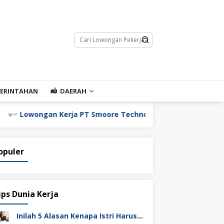
ERINTAHAN
DAERAH
ongan Kerja PT Smoore Technology Indonesia
Lowong
opuler
ips Dunia Kerja
Inilah 5 Alasan Kenapa Istri Harus Punya Uang Sendiri Setelah Menikah