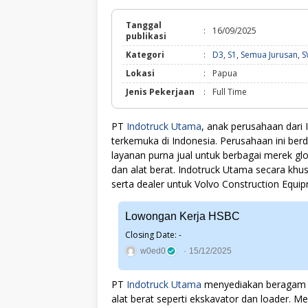
Tanggal
:
16/09/2025
publikasi
Kategori
:
D3
,
S1
,
Semua Jurusan
,
S
Lokasi
:
Papua
Jenis Pekerjaan
:
Full Time
PT
Indotruck Utama
, anak perusahaan dari 
terkemuka di Indonesia. Perusahaan ini ber
layanan purna jual untuk berbagai merek glo
dan alat berat. Indotruck Utama secara khus
serta dealer untuk Volvo Construction Equi
Lowongan Kerja HSBC
Closing Date: -
w0ed0
15/12/2025
PT
Indotruck Utama
menyediakan beragam pr
alat berat seperti ekskavator dan loader. 