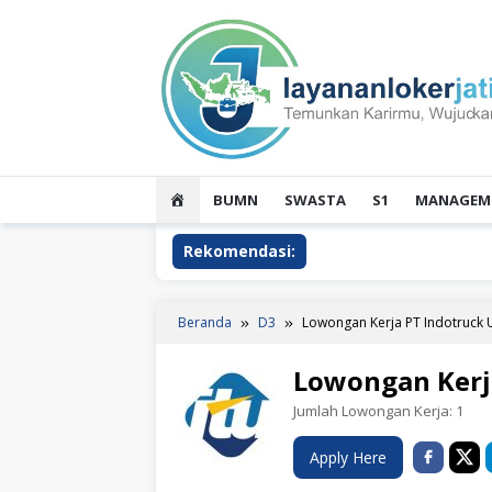
Loncat
ke
konten
HOME
BUMN
SWASTA
S1
MANAGEME
Rekomendasi:
Beranda
D3
Lowongan Kerja PT Indotruck
Lowongan Kerj
Jumlah Lowongan Kerja:
1
Apply Here