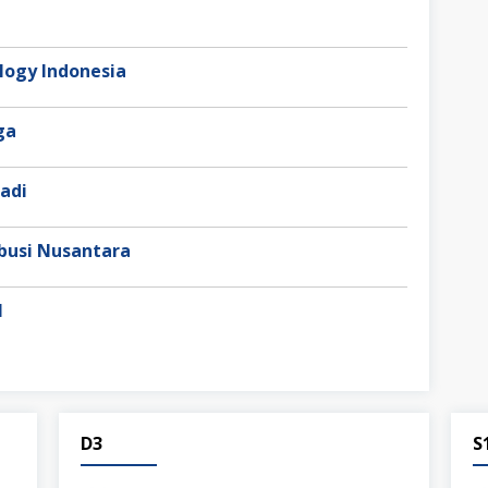
ogy Indonesia
aga
adi
busi Nusantara
l
D3
S