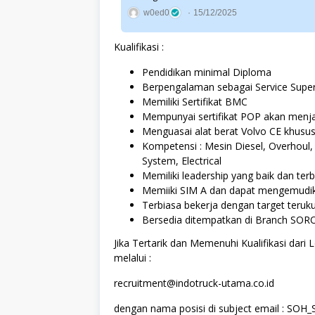
w0ed0
15/12/2025
Kualifikasi :
Pendidikan minimal Diploma
Berpengalaman sebagai Service Superv
Memiliki Sertifikat BMC
Mempunyai sertifikat POP akan menjadi
Menguasai alat berat Volvo CE khusus
Kompetensi : Mesin Diesel, Overhoul,
System, Electrical
Memiliki leadership yang baik dan ter
Memiiki SIM A dan dapat mengemudik
Terbiasa bekerja dengan target teruk
Bersedia ditempatkan di Branch SO
Jika Tertarik dan Memenuhi Kualifikasi dari
melalui :
recruitment@indotruck-utama.co.id
dengan nama posisi di subject email : SO