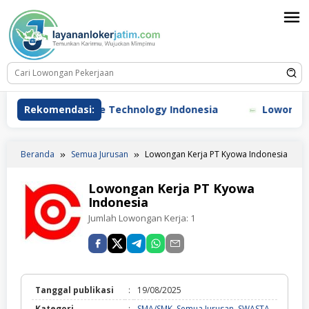
Loncat
ke
konten
 Kerja PT Smoore Technology Indonesia
Rekomendasi:
Lowongan Ke
Beranda
Semua Jurusan
Lowongan Kerja PT Kyowa Indonesia
Lowongan Kerja PT Kyowa
Indonesia
Jumlah Lowongan Kerja:
1
Tanggal publikasi
:
19/08/2025
SMA/SMK,
Kategori
:
SMA/SMK
,
Semua Jurusan
,
SWASTA