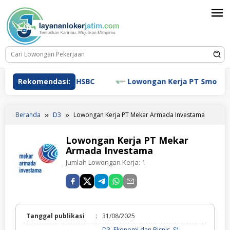
Loncat
ke
konten
Lowongan Kerja HSBC
Rekomendasi:
Lowongan Kerja PT Smoore Tec
Beranda
D3
Lowongan Kerja PT Mekar Armada Investama
Lowongan Kerja PT Mekar
Armada Investama
Jumlah Lowongan Kerja:
1
Tanggal publikasi
:
31/08/2025
D3
,
Ekonomi dan Bisnis
,
S1
,