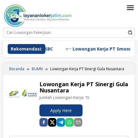
Loncat
ke
konten
wongan Kerja HSBC
Rekomendasi:
Lowongan Kerja PT Smoore Techn
Beranda
BUMN
Lowongan Kerja PT Sinergi Gula Nusantara
Lowongan Kerja PT Sinergi Gula
Nusantara
Jumlah Lowongan Kerja:
15
Apply Here