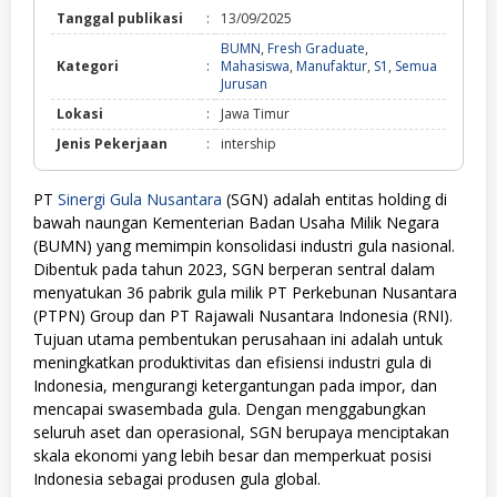
Tanggal publikasi
:
13/09/2025
BUMN
,
Fresh Graduate
,
Kategori
:
Mahasiswa
,
Manufaktur
,
S1
,
Semua
BUMN,
Jurusan
Fresh
Lokasi
:
Jawa Timur
Graduate,
Mahasiswa,
Jenis Pekerjaan
:
intership
Manufaktur,
S1,
Semua
PT
Sinergi Gula Nusantara
(SGN) adalah entitas holding di
Jurusan
bawah naungan Kementerian Badan Usaha Milik Negara
(BUMN) yang memimpin konsolidasi industri gula nasional.
Dibentuk pada tahun 2023, SGN berperan sentral dalam
menyatukan 36 pabrik gula milik PT Perkebunan Nusantara
(PTPN) Group dan PT Rajawali Nusantara Indonesia (RNI).
Tujuan utama pembentukan perusahaan ini adalah untuk
meningkatkan produktivitas dan efisiensi industri gula di
Indonesia, mengurangi ketergantungan pada impor, dan
mencapai swasembada gula. Dengan menggabungkan
seluruh aset dan operasional, SGN berupaya menciptakan
skala ekonomi yang lebih besar dan memperkuat posisi
Indonesia sebagai produsen gula global.