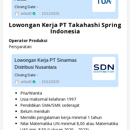
Closing Date: -
w0ed0
15/12/2025
Lowongan Kerja PT Takahashi Spring
Indonesia
Operator Produksi
Persyaratan:
Lowongan Kerja PT Sinarmas
Distribusi Nusantara
Closing Date: -
w0ed0
15/12/2025
Pria/Wanita
Usia maksimal kelahiran 1997
Pendidikan SMA/SMK sederajat
Belum menikah
Memiliki pengalaman kerja minimal 1 tahun
Nilai Matematika UN minimal 8,00 atau Matematika
UAS min. 8.50 (Lulusan 2020 – 2023)