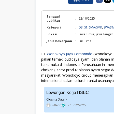
Tanggal
:
22/10/2025
publikasi
Kategori
:
D3
,
S1
,
SMA/SMK
,
SWAST
Lokasi
:
Jawa Timur, jawa tengah
Jenis Pekerjaan
:
Full Time
PT
Wonokoyo Jaya Corporindo
(Wonokoyo Gr
pakan ternak, budidaya ayam, dan olahan m
terkemuka di Indonesia. Perusahaan ini mem
chicken), serta produk olahan ayam segar
masyarakat. Wonokoyo Group menerapkan t
internasional dalam seluruh rantai usahanya
Lowongan Kerja HSBC
Closing Date: -
w0ed0
15/12/2025