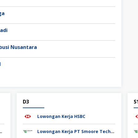
aga
adi
busi Nusantara
l
D3
S
Lowongan Kerja HSBC
kitgiat Usaha Mandiri (NT Corp)
Lowongan Kerja PT Smoore Technology Indonesia