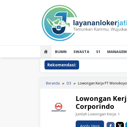
Loncat
ke
konten
HOME
BUMN
SWASTA
S1
MANAGEME
Rekomendasi:
Beranda
D3
Lowongan Kerja PT Wonokoyo
Lowongan Kerj
Corporindo
Jumlah Lowongan Kerja:
1
Apply Here