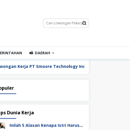
ERINTAHAN
DAERAH
ja PT Smoore Technology Indonesia
Lowongan Kerja
opuler
ips Dunia Kerja
Inilah 5 Alasan Kenapa Istri Harus Punya Uang Sendiri Setelah Menikah