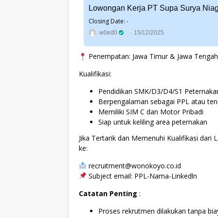
Lowongan Kerja PT Supa Surya Nia
Closing Date: -
w0ed0
15/12/2025
Penempatan: Jawa Timur & Jawa Tengah
Kualifikasi:
Pendidikan SMK/D3/D4/S1 Peternaka
Berpengalaman sebagai PPL atau tena
Memiliki SIM C dan Motor Pribadi
Siap untuk keliling area peternakan
Jika Tertarik dan Memenuhi Kualifikasi dar
ke:
recruitment@wonokoyo.co.id
Subject email: PPL-Nama-Linkedln
Catatan Penting
:
Proses rekrutmen dilakukan tanpa biay