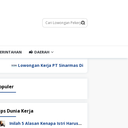
ERINTAHAN
DAERAH
owongan Kerja PT Sinarmas Distribusi Nusantara
Lowo
opuler
ips Dunia Kerja
Inilah 5 Alasan Kenapa Istri Harus Punya Uang Sendiri Setelah Menikah