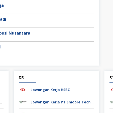
aga
adi
busi Nusantara
l
D3
S
Lowongan Kerja HSBC
kitgiat Usaha Mandiri (NT Corp)
Lowongan Kerja PT Smoore Technology Indonesia