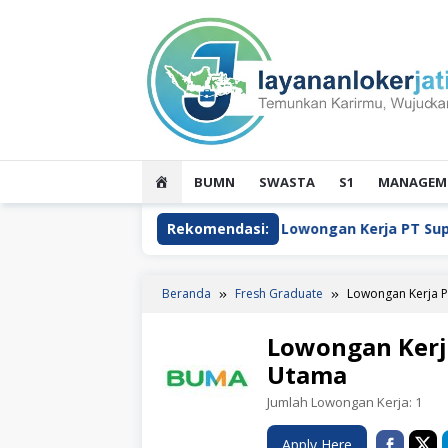
Loncat
ke
konten
HOME
BUMN
SWASTA
S1
MANAGEME
chnology Indonesia
Rekomendasi:
Lowongan Kerja PT Supa Surya 
Beranda
Fresh Graduate
Lowongan Kerja P
Lowongan Kerj
Utama
Jumlah Lowongan Kerja:
1
Apply Here