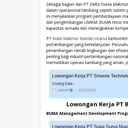
Sebagai bagian dari PT Delta Dunia Makmur
dalam operasional tambang seperti sistem 
ini menjalankan program pemberdayaan masy
dan pengembangan UMKM. BUMA terus mem
kapasitas armada dan meningkatkan kompeten
PT
Bukit Makmur Mandiri Utama
berkomitme
pertambangan yang berkelanjutan. Perusaha
penambangan ramah lingkungan dan efisien
penting bagi industri pertambangan nasio
memastikan operasi tambang yang aman, pr
Lowongan Kerja PT Smoore Technolo
Closing Date: -
w0ed0
15/12/2025
Lowongan Kerja PT 
BUMA Management Development Progr
Lowongan Kerja PT Supa Surya Nia