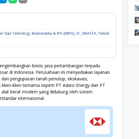
Fresh
r dan Teknologi
,
Matematika & IPA (MIPA)
,
S1
,
SWASTA
,
Teknik
Graduate,
Komputer
dan
Teknologi,
Matematika
&
ngembangkan bisnis jasa pertambangan terpadu
IPA
esar di Indonesia. Perusahaan ini menyediakan layanan
(MIPA),
S1,
dari pengupasan tanah penutup, ekskavasi,
SWASTA,
 klien-klien ternama seperti PT Adaro Energy dan PT
Teknik
lat berat modern yang didukung oleh sistem
tandar internasional.