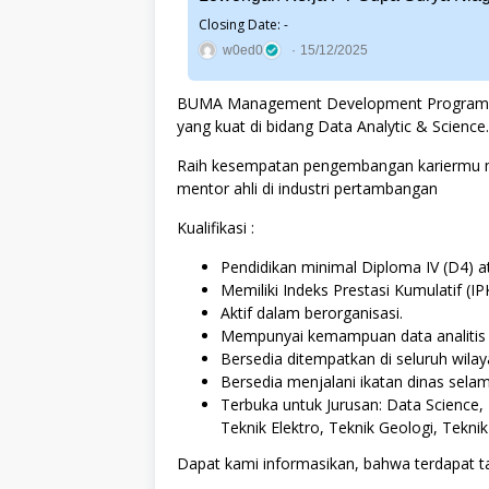
Closing Date: -
w0ed0
15/12/2025
BUMA Management Development Program Ba
yang kuat di bidang Data Analytic & Science.
Raih kesempatan pengembangan kariermu mel
mentor ahli di industri pertambangan
Kualifikasi :
Pendidikan minimal Diploma IV (D4) at
Memiliki Indeks Prestasi Kumulatif (IP
Aktif dalam berorganisasi.
Mempunyai kemampuan data analitis ya
Bersedia ditempatkan di seluruh wil
Bersedia menjalani ikatan dinas selam
Terbuka untuk Jurusan: Data Science, 
Teknik Elektro, Teknik Geologi, Tekni
Dapat kami informasikan, bahwa terdapat t