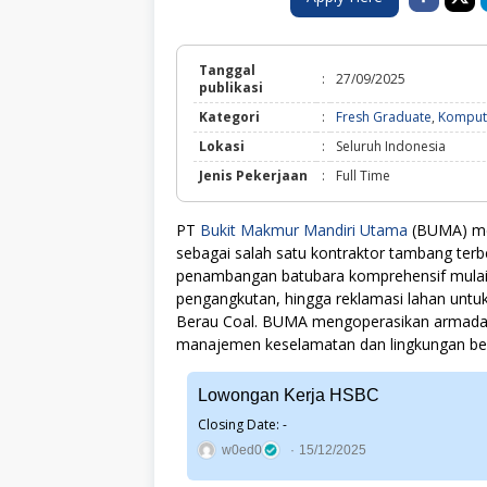
Tanggal
:
27/09/2025
publikasi
Kategori
:
Fresh Graduate
,
Kompute
Lokasi
:
Seluruh Indonesia
Jenis Pekerjaan
:
Full Time
PT
Bukit Makmur Mandiri Utama
(BUMA) me
sebagai salah satu kontraktor tambang terb
penambangan batubara komprehensif mulai 
pengangkutan, hingga reklamasi lahan untuk
Berau Coal. BUMA mengoperasikan armada a
manajemen keselamatan dan lingkungan bers
Lowongan Kerja HSBC
Closing Date: -
w0ed0
15/12/2025