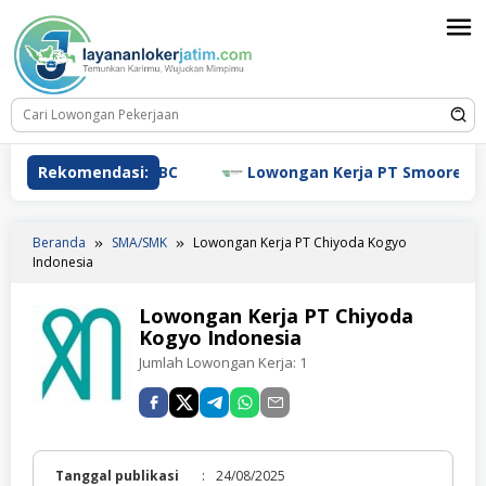
Loncat
ke
konten
ongan Kerja HSBC
Rekomendasi:
Lowongan Kerja PT Smoore Techno
Beranda
SMA/SMK
Lowongan Kerja PT Chiyoda Kogyo
Indonesia
Lowongan Kerja PT Chiyoda
Kogyo Indonesia
Jumlah Lowongan Kerja:
1
Tanggal publikasi
:
24/08/2025