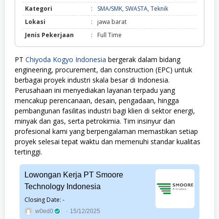
SMA/SMK,
Kategori
:
SMA/SMK
,
SWASTA
,
Teknik
SWASTA,
Lokasi
:
jawa barat
Teknik
Jenis Pekerjaan
:
Full Time
PT
Chiyoda Kogyo Indonesia
bergerak dalam bidang
engineering, procurement, dan construction (EPC) untuk
berbagai proyek industri skala besar di Indonesia.
Perusahaan ini menyediakan layanan terpadu yang
mencakup perencanaan, desain, pengadaan, hingga
pembangunan fasilitas industri bagi klien di sektor energi,
minyak dan gas, serta petrokimia. Tim insinyur dan
profesional kami yang berpengalaman memastikan setiap
proyek selesai tepat waktu dan memenuhi standar kualitas
tertinggi.
Lowongan Kerja PT Smoore
Technology Indonesia
Closing Date: -
w0ed0
15/12/2025