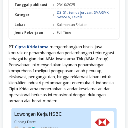
Tanggal publikasi
:
23/10/2025
D3
,
S1
,
Semua Jurusan
,
SMA/SMK
,
Kategori
:
D3,
SWASTA
,
Teknik
S1,
Lokasi
:
Kalimantan Selatan
Semua
Jurusan,
Jenis Pekerjaan
:
Full Time
SMA/SMK,
SWASTA,
Teknik
PT
Cipta Kridatama
mengembangkan bisnis jasa
kontraktor penambangan dan pertambangan terintegrasi
sebagai bagian dari ABM Investama Tbk (ABM Group).
Perusahaan ini menyediakan layanan penambangan
komprehensif meliputi pengupasan tanah penutup,
ekskavasi, pengangkutan, hingga reklamasi lahan untuk
klien-klien industri pertambangan terkemuka di Indonesia.
Cipta Kridatama menerapkan standar keselamatan dan
operasional berkelas internasional dengan dukungan
armada alat berat modern.
Lowongan Kerja HSBC
Closing Date: -