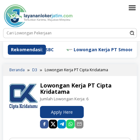
Loncat
ke
konten
wongan Kerja HSBC
Rekomendasi:
Lowongan Kerja PT Smoore Techn
Beranda
D3
Lowongan Kerja PT Cipta Kridatama
Lowongan Kerja PT Cipta
Kridatama
Jumlah Lowongan Kerja:
6
Apply Here