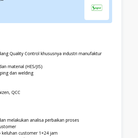
ang Quality Control khususnya industri manufaktur
an material (HES/JIS)
ping dan welding
aizen, QCC
dan melakukan analisa perbaikan proses
customer
p keluhan customer 1×24 jam