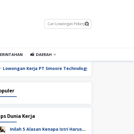
ERINTAHAN
DAERAH
n Kerja PT Smoore Technology Indonesia
Lowongan K
opuler
ips Dunia Kerja
Inilah 5 Alasan Kenapa Istri Harus Punya Uang Sendiri Setelah Menikah