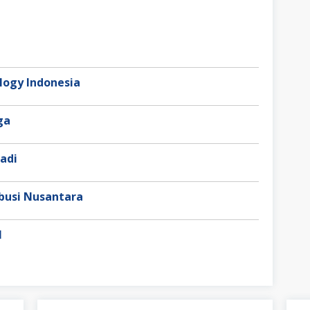
ogy Indonesia
aga
adi
busi Nusantara
l