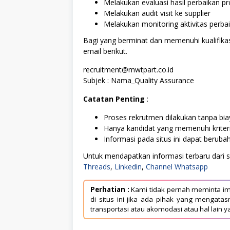
Melakukan evaluasi hasil perbaikan pr
Melakukan audit visit ke supplier
Melakukan monitoring aktivitas perba
Bagi yang berminat dan memenuhi kualifikas
email berikut.
recruitment@mwtpart.co.id
Subjek : Nama_Quality Assurance
Catatan Penting
:
Proses rekrutmen dilakukan tanpa biay
Hanya kandidat yang memenuhi kriter
Informasi pada situs ini dapat berub
Untuk mendapatkan informasi terbaru dari sit
Threads
,
Linkedin
,
Channel Whatsapp
Perhatian :
Kami tidak pernah meminta im
di situs ini jika ada pihak yang mengat
transportasi atau akomodasi atau hal lain y