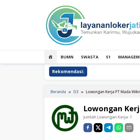
Loncat
ke
konten
HOME
BUMN
SWASTA
S1
MANAGEME
Rekomendasi:
Beranda
D3
Lowongan Kerja PT Mada Wikr
Lowongan Kerj
Jumlah Lowongan Kerja:
1