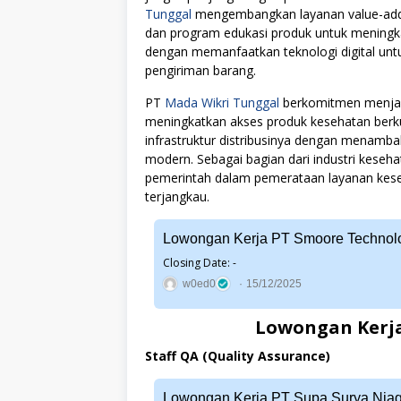
Tunggal
mengembangkan layanan value-adde
dan program edukasi produk untuk meningka
dengan memanfaatkan teknologi digital untu
pengiriman barang.
PT
Mada Wikri Tunggal
berkomitmen menjadi
meningkatkan akses produk kesehatan berku
infrastruktur distribusinya dengan menamba
modern. Sebagai bagian dari industri kese
pemerintah dalam pemerataan layanan keseh
terjangkau.
Lowongan Kerja PT Smoore Technolo
Closing Date: -
w0ed0
15/12/2025
Lowongan Kerja
Staff QA (Quality Assurance)
Lowongan Kerja PT Supa Surya Nia