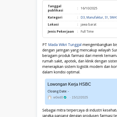
Tanggal
:
16/10/2025
publikasi
Kategori
:
D3
,
Manufaktur
,
S1
,
SWA
Lokasi
:
jawa barat
Jenis Pekerjaan
:
Full Time
PT
Mada Wikri Tunggal
mengembangkan bisnis
dengan jaringan yang mencakup wilayah Sum
beragam produk farmasi dari merek ternam
rumah sakit, apotek, dan klinik dengan siste
menerapkan sistem logistik modern dan kon
dalam kondisi optimal.
Lowongan Kerja HSBC
Closing Date: -
w0ed0
15/12/2025
Sebagai mitra terpercaya di industri keseh
jangka panjang dengan produsen farmasi t