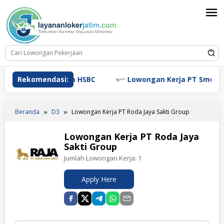
Loncat
ke
konten
Lowongan Kerja HSBC
Rekomendasi:
Lowongan Kerja PT Smoore Tec
Beranda
D3
Lowongan Kerja PT Roda Jaya Sakti Group
Lowongan Kerja PT Roda Jaya
Sakti Group
Jumlah Lowongan Kerja:
1
Apply Here