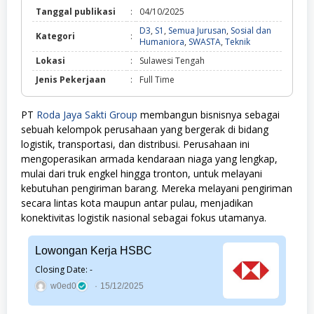
Tanggal publikasi
:
04/10/2025
D3
,
S1
,
Semua Jurusan
,
Sosial dan
Kategori
:
D3,
Humaniora
,
SWASTA
,
Teknik
S1,
Lokasi
:
Sulawesi Tengah
Semua
Jurusan,
Jenis Pekerjaan
:
Full Time
Sosial
dan
Humaniora,
PT
Roda Jaya Sakti Group
membangun bisnisnya sebagai
SWASTA,
sebuah kelompok perusahaan yang bergerak di bidang
Teknik
logistik, transportasi, dan distribusi. Perusahaan ini
mengoperasikan armada kendaraan niaga yang lengkap,
mulai dari truk engkel hingga tronton, untuk melayani
kebutuhan pengiriman barang. Mereka melayani pengiriman
secara lintas kota maupun antar pulau, menjadikan
konektivitas logistik nasional sebagai fokus utamanya.
Lowongan Kerja HSBC
Closing Date: -
w0ed0
15/12/2025