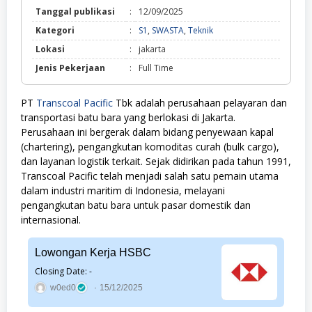
Tanggal publikasi
:
12/09/2025
S1,
Kategori
:
S1
,
SWASTA
,
Teknik
SWASTA,
Lokasi
:
jakarta
Teknik
Jenis Pekerjaan
:
Full Time
PT
Transcoal Pacific
Tbk adalah perusahaan pelayaran dan
transportasi batu bara yang berlokasi di Jakarta.
Perusahaan ini bergerak dalam bidang penyewaan kapal
(chartering), pengangkutan komoditas curah (bulk cargo),
dan layanan logistik terkait. Sejak didirikan pada tahun 1991,
Transcoal Pacific telah menjadi salah satu pemain utama
dalam industri maritim di Indonesia, melayani
pengangkutan batu bara untuk pasar domestik dan
internasional.
Lowongan Kerja HSBC
Closing Date: -
w0ed0
15/12/2025