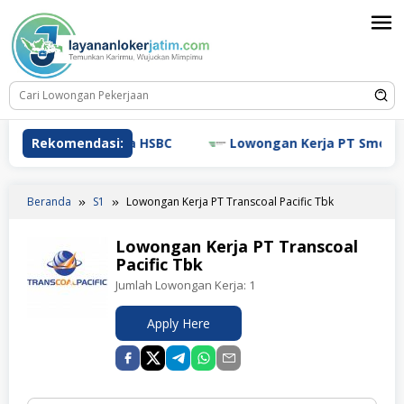
Loncat
ke
konten
Lowongan Kerja HSBC
Rekomendasi:
Lowongan Kerja PT Smoore Tec
Beranda
S1
Lowongan Kerja PT Transcoal Pacific Tbk
Lowongan Kerja PT Transcoal
Pacific Tbk
Jumlah Lowongan Kerja:
1
Apply Here