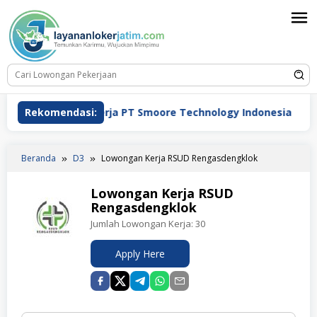
Loncat
ke
konten
ngan Kerja PT Smoore Technology Indonesia
Rekomendasi:
Lowong
Beranda
D3
Lowongan Kerja RSUD Rengasdengklok
Lowongan Kerja RSUD
Rengasdengklok
Jumlah Lowongan Kerja:
30
Apply Here