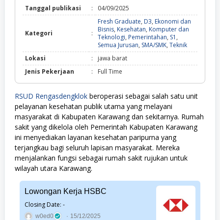
Tanggal publikasi
:
04/09/2025
Fresh Graduate
,
D3
,
Ekonomi dan
Bisnis
,
Kesehatan
,
Komputer dan
Kategori
:
Teknologi
,
Pemerintahan
,
S1
,
Fresh
Semua Jurusan
,
SMA/SMK
,
Teknik
Graduate,
Lokasi
:
jawa barat
D3,
Ekonomi
Jenis Pekerjaan
:
Full Time
dan
Bisnis,
Kesehatan,
RSUD Rengasdengklok
beroperasi sebagai salah satu unit
Komputer
pelayanan kesehatan publik utama yang melayani
dan
Teknologi,
masyarakat di Kabupaten Karawang dan sekitarnya. Rumah
Pemerintah
sakit yang dikelola oleh Pemerintah Kabupaten Karawang
S1,
ini menyediakan layanan kesehatan paripurna yang
Semua
Jurusan,
terjangkau bagi seluruh lapisan masyarakat. Mereka
SMA/SMK,
menjalankan fungsi sebagai rumah sakit rujukan untuk
Teknik
wilayah utara Karawang.
Lowongan Kerja HSBC
Closing Date: -
w0ed0
15/12/2025