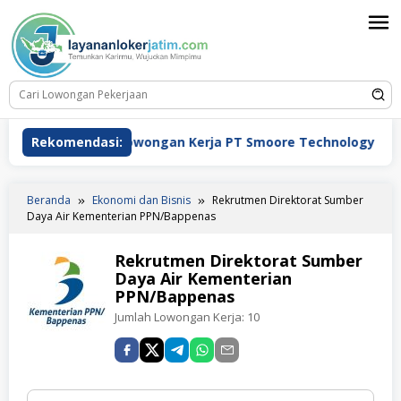
Loncat
ke
konten
Rekomendasi:
Lowongan Kerja PT Smoore Technology Indonesia
Beranda
Ekonomi dan Bisnis
Rekrutmen Direktorat Sumber
Daya Air Kementerian PPN/Bappenas
Rekrutmen Direktorat Sumber
Daya Air Kementerian
PPN/Bappenas
Jumlah Lowongan Kerja:
10