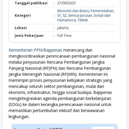
Tanggal publikasi
:
27/09/2025
Ekonomi dan Bisnis
,
Pemerintahan
,
Kategori
:
S1
,
S2
,
Semua Jurusan
,
Sosial dan
Ekonomi
Humaniora
,
Teknik
dan
Lokasi
:
jakarta
Bisnis,
Pemerintahan,
Jenis Pekerjaan
:
Full Time
S1,
S2,
Semua
Kementerian PPN/Bappenas
merancang dan
Jurusan,
mengkoordinasikan perencanaan pembangunan nasional
Sosial
dan
melalui penyusunan Rencana Pembangunan Jangka
Humaniora,
Panjang Nasional (RPJPN) dan Rencana Pembangunan
Teknik
Jangka Menengah Nasional (RPJMN). Kementerian ini
memimpin proses penyusunan kebijakan strategis yang
mencakup seluruh sektor pembangunan, mulai dari
ekonomi, infrastruktur, hingga sosial budaya. Bappenas
mengintegrasikan agenda pembangunan berkelanjutan
(SDGs) ke dalam kerangka perencanaan nasional untuk
memastikan pertumbuhan inklusif dan berwawasan
lingkungan.